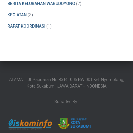
BERITA KELURAHAN WARUDOYONG
(2)
KEGIATAN
(3)
RAPAT KOORDINASI
(1)
ALAMAT : Jl. Pabuaran No.83 RT 005 RW 001 Kel. Nyomplong,
Kota Sukabumi, JAWA BARAT - INDONESIA
Suported By :